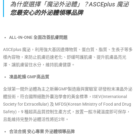
為什麼選擇「魔泌外泌體」？
ASCEplus 魔泌
您最安心的外泌體領導品牌
ALL-IN-ONE 全面改善肌膚問題
ASCEplus 魔泌，利用強大基因遺傳物質、蛋白質、脂質、生長子等多
樣內容物，來防止肌膚迅速老化、舒緩呵護肌膚、提升肌膚晶亮光
澤、讓肌膚留住水分，維持肌膚健康。
凍晶乾燥 GMP高品質
全球第一間外泌體為主之新藥GMP製造廠與實驗室 研發粉末凍晶外泌
體技術，符合國際細胞外囊泡學會的黃金標準，ISEV(International
Society for Extracellular) 及 MFDS(Korean Ministry of Food and Drug
Safety)，9 種超高品質控制生產方式，放置一般冷藏溫度即可保存，
且能維持完整外泌體活性將近2年。
合法合規 安心專業 外泌體領導品牌