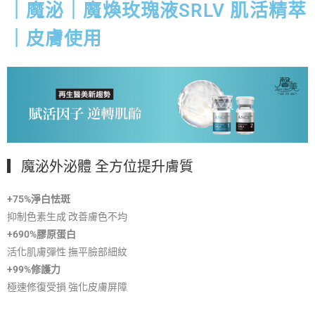
｜魔泌｜魔煥玫瑰液SRLV 肌活精萃
｜皮膚使用
▎魔泌外泌體 全方位提升膚質
+75%淨白怯斑
抑制色素生成 改善膚色不均
+690%膠原蛋白
活化肌膚彈性 撫平臉部細紋
+99%修護力
極速修復受損 強化皮膚屏障