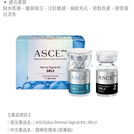
▼ 適合膚質
缺水乾癢、蠟黃暗沉、泛紅敏感、細紋毛孔、斑點色素、膠原蛋
白流失
【 產品資訊 】
｜英文產品名｜ASCEplus Dermal Signal Kit, SRLV​
｜中文產品名｜魔煥玫瑰液 (皮膚組)​