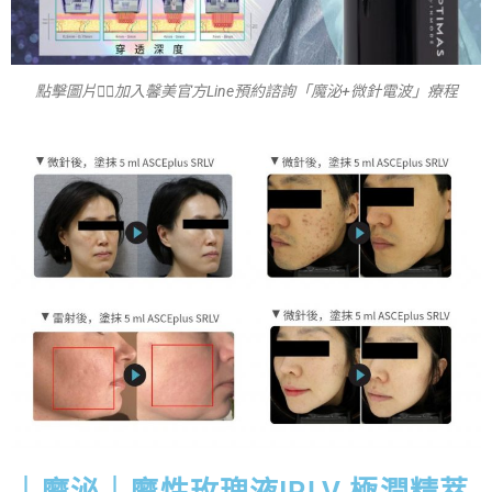
點擊圖片👆🏻加入馨美官方Line預約諮詢「魔泌+微針電波」療程
｜魔泌｜魔性玫瑰液IRLV 極潤精萃