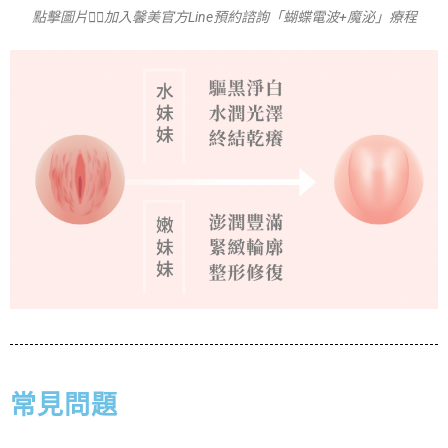
點擊圖片👆🏻加入馨美官方Line預約諮詢「蝴蝶電波+魔泌」療程
常見問題