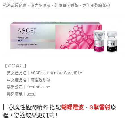
私密乾燥發癢、應力型漏尿、外陰暗沉蠟黃、更年期萎縮鬆弛
【 產品資訊 】
｜英文產品名｜ASCEplus Intimate Care, IRLV​
｜中文產品名｜魔性玫瑰液​
｜製造公司｜ExoCoBio Inc.​
｜製造廠地｜Seoul
▎💮魔性極潤精粹 搭配
蝴蝶電波
、
G緊雷射
療
程，舒適效果更加乘！