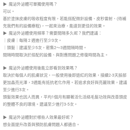
▶ 魔泌外泌體可單獨使用嗎？​
可以。
基於塗抹皮膚的吸收程度有限，若能搭配微針設備、皮秒雷射、(待補
充我們有的設備療程)，一起來治療，能達到更佳的效果。
▶ 魔泌外泌體使用頻率？需要間隔多久呢？​
我們建議：
｜皮膚｜每隔 2 週進行至少3次。
｜頭髮｜建議至少5次，密集2～3週間隔時間。
間隔時間取決於搭配的設備、與對應問題之修復時間為主。​
▶ 魔泌外泌體使用後能立即看到效果嗎？​
取決於每個人的肌膚狀況，一般使用後即退紅的效果，接續2-3天臉部
更加晶亮光澤，3週能有抵抗老化作用。若追求良好與亮麗效果，建議
至少進行3次。​
頭髮效果也因人而異，平均1個月有顯著活化活絡毛髮功效與改善頭皮
的整體不良的環境。建議至少進行3-5次。
▶ 魔泌外泌體對於哪些人效果最好呢？​
想全面提升改善與預防肌膚問題人都適合。