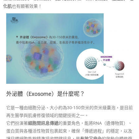
化肌
也有顯著效果！
外泌體（Exosome）是什麼呢？
它是一種由細胞分泌、大小約為30-150奈米的奈米級囊泡，是目前
再生醫學與肌膚修復領域的關鍵技術之一。
它們扮演著
細胞間訊息傳遞
的重要角色，能將RNA（遺傳物質）、
蛋白質與各種活性物質包裹起來，確保「傳遞過程」的穩定，以及
讓目標細胞能夠精準接收關鍵訊息，是
有效又安全
的啟動自體修復