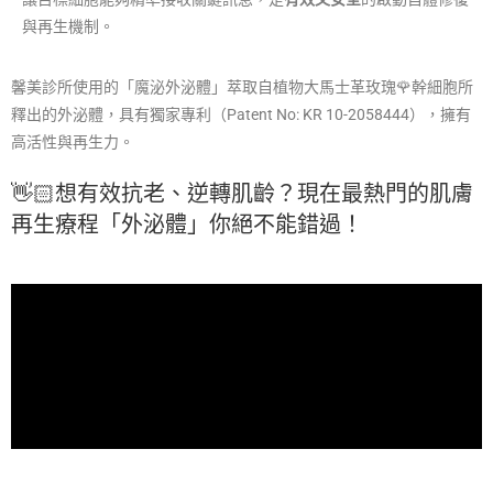
與再生機制。
馨美診所使用的「魔泌外泌體」萃取自植物大馬士革玫瑰🌹幹細胞所
釋出的外泌體，具有獨家專利（Patent No: KR 10-2058444），擁有
高活性與再生力。
👋🏻想有效抗老、逆轉肌齡？現在最熱門的肌膚
再生療程「外泌體」你絕不能錯過！