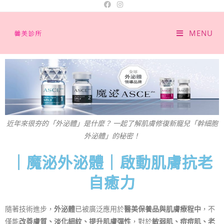
MENU
近年來很夯的「外泌體」是什麼？ 一起了解肌膚修復新寵兒「幹細胞
外泌體」的秘密！
｜魔泌外泌體｜啟動肌膚抗老
自癒力
隨著技術進步，
外泌體
已被廣泛應用於
醫美保養品與肌膚療程中
，不
僅能
改善膚質、淡化細紋、提升肌膚彈性
，對於
敏弱肌、痘痘肌、老